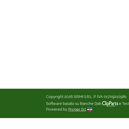
Copyright 2026 SISMI S.R.L. P. IVA 01709210981
Software basato su Banche Dati
e Te
Powered by
Proger Srl